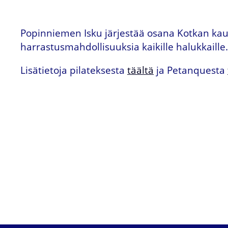
Popinniemen Isku järjestää osana Kotkan kaupu
harrastusmahdollisuuksia kaikille halukkaill
Lisätietoja pilateksesta
täältä
ja Petanquesta