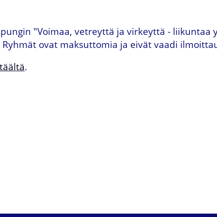
ngin "Voimaa, vetreyttä ja virkeyttä - liikuntaa yl
e. Ryhmät ovat maksuttomia ja eivät vaadi ilmoitta
täältä
.