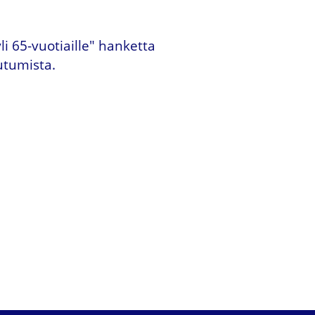
i 65-vuotiaille" hanketta
utumista.