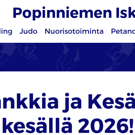
Popinniemen Isk
ding
Judo
Nuorisotoiminta
Petan
nkkia ja Kesä
kesällä 2026!