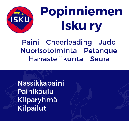
Popinniemen
Isku ry
Paini
Cheerleading
Judo
Nuorisotoiminta
Petanque
Harrasteliikunta
Seura
Nassikkapaini
Painikoulu
Kilparyhmä
Kilpailut